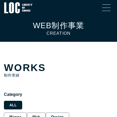
SEARCH RESULTS FOR
WORKS
制作実績
Category
ALL
Manga
Web
Design