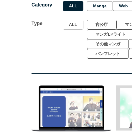
Category
ALL
Manga
Web
Type
ALL
官公庁
マ
マンガLPライト
その他マンガ
パンフレット