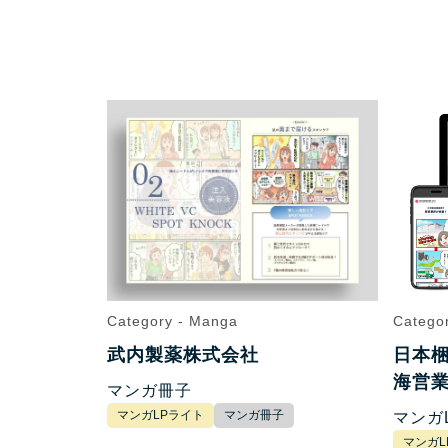
Category - Manga
Catego
武内製薬株式会社
日本梱
海営
マンガ冊子
マンガLPライト
マンガ冊子
マンガ
マンガL