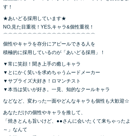
す！
★あいどる採用しています★
NO,見た目重視！YES,キャラ&個性重視！
⌒⌒⌒⌒⌒⌒⌒⌒⌒⌒⌒⌒⌒⌒⌒⌒⌒⌒⌒
個性やキャラを存分にアピールできる人を
積極的に採用しているのが「あいどる採用」！
▼常に笑顔！聞き上手の癒しキャラ
▼とにかく笑いを求めちゃうムードメーカー
▼サプライズ大好き！ロマンチスト
▼本当は笑いが好き。一見、知的なクールキャラ
などなど、変わった一面やどんなキャラも個性も大歓迎☆
あなただけの個性やキャラを推して、
「焼きとんも旨いけど、●●さんに会いたくて来ちゃったよ
～」なんて