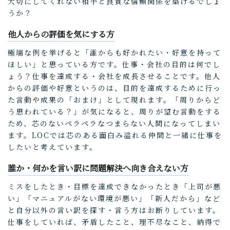
大切にしてくれない相手と良質な信頼関係を築けるでしょ
うか？
他人からの評価を気にする方
極端な例を挙げると「誰からも好かれたい・好意を持って
ほしい」と思っている方です。仕事・会社の目的は何でし
ょう？仕事を達成する・会社を成長させることです。他人
からの評価や好意というのは、目的を達成するために行っ
た言動や成果の「おまけ」として現れます。「周りからど
う思われている？」が気になると、周りが望む言動をする
ため、芯のないペラペラなつまらない人間になってしまい
ます。LOCでは芯のある面白み溢れる仲間と一緒に仕事を
したいと考えています。
誰か・何かを言い訳に問題解決へ向き合えない方
ミスをしたとき・目標を達成できなかったとき「上司が悪
い」「マニュアルがない環境が悪い」「新人だから」など
と自分以外の言い訳を探す・言う方はお断りしています。
仕事をしていれば、矛盾したこと、理不尽なこと、納得で