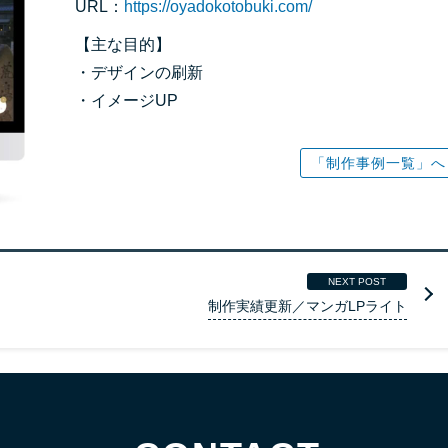
URL：
https://oyadokotobuki.com/
【主な目的】
・デザインの刷新
・イメージUP
「制作事例一覧」へ
NEXT POST
制作実績更新／マンガLPライト