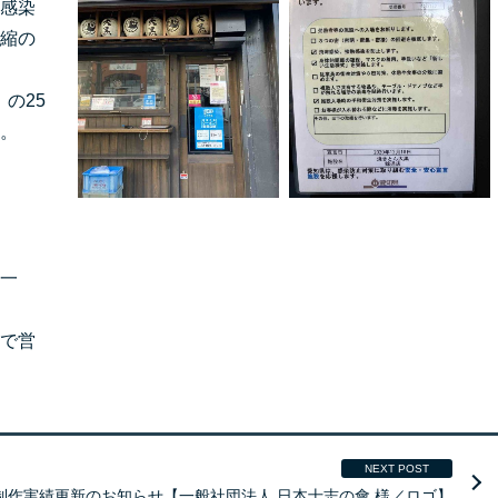
感染
縮の
）の25
。
一
で営
NEXT POST
B制作実績更新のお知らせ【一般社団法人 日本士志の會 様／ロゴ】