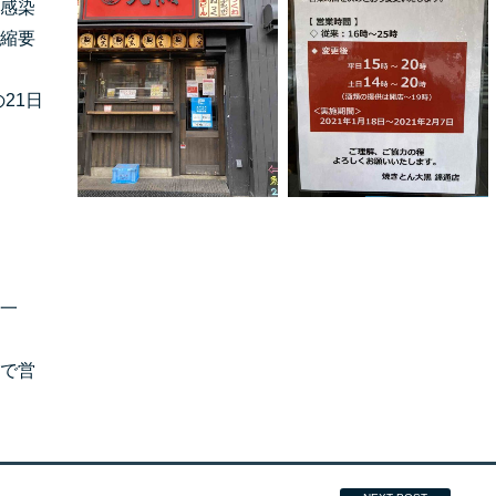
感染
縮要
の21日
一
で営