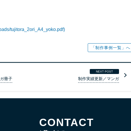
ds/tujitora_2ori_A4_yoko.pdf)
「制作事例一覧」へ
NEXT POST
ンガ冊子
制作実績更新／マンガ
CONTACT