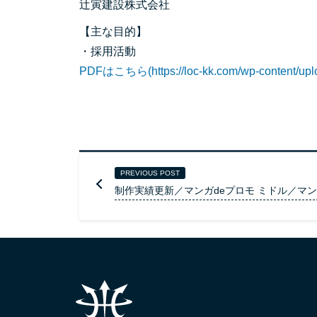
辻寅建設株式会社
【主な目的】
・採用活動
PDFはこちら(https://loc-kk.com/wp-content/uploa
PREVIOUS POST
制作実績更新／マンガdeプロモ ミドル／マ