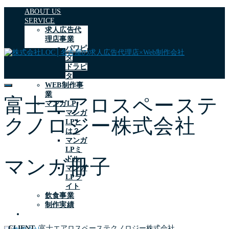
ABOUT US
SERVICE
求人広告代
理店事業
パワピ
タ
ドラピ
タ
WEB制作事
業
富士エアロスペーステ
マンガLP
マンガ
クノロジー株式会社
LPと
は？
マンガ
LPミ
ドル
マンガ冊子
マンガ
LPラ
イト
飲食事業
制作実績
OUR MANGA
CLIENT
富士エアロスペーステクノロジー株式会社