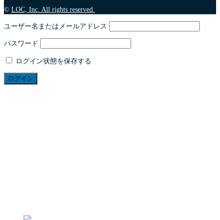
©
LOC, Inc. All rights reserved.
ユーザー名またはメールアドレス
パスワード
ログイン状態を保存する
ABOUT US
SERVICE
求人広告代理店事業
ドラピタ
パワピタ
WEB制作事業
マンガLP
マンガLPとは？
マンガLPミドル
マンガLPライト
飲食事業
制作実績
OUR MANGA
RECRUIT
募集職種
NEWS
CONTACT