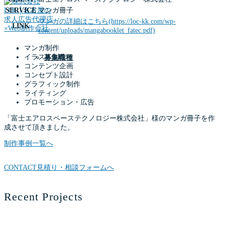
SERVICE
マンガ冊子
マンガの詳細はこちら(https://loc-kk.com/wp-
LINK
content/uploads/mangabooklet_fatec.pdf)
マンガ制作
RECRUIT
イラスト制作
募集職種
コンテンツ企画
NEWS
コンセプト設計
CONTACT
グラフィック制作
ライティング
プロモーション・広告
「富士エアロスペーステクノロジー株式会社」様のマンガ冊子を作
成させて頂きました。
制作事例一覧へ
CONTACT
見積り・相談フォームへ
Recent Projects