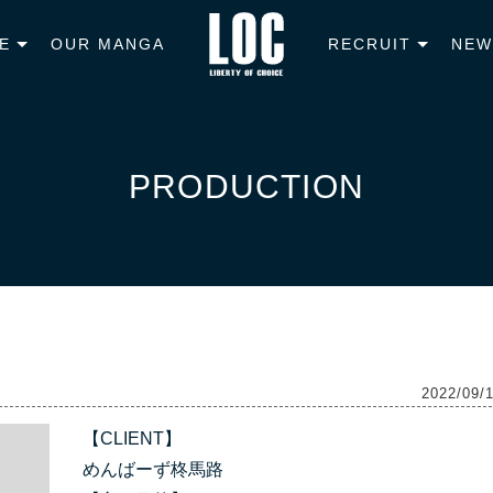
E
OUR MANGA
RECRUIT
NEW
PRODUCTION
2022/09/
【CLIENT】
めんばーず柊馬路