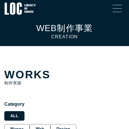
SEARCH RESULTS FOR
WORKS
制作実績
Category
ALL
Manga
Web
Design